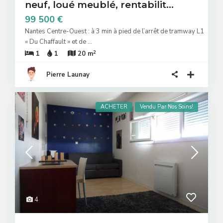
neuf, loué meublé, rentabilit...
99 500 €
Nantes Centre-Ouest : à 3 min à pied de l’arrêt de tramway L1
« Du Chaffault » et de
...
2
1
1
20 m
Pierre Launay
ACHETER
Vendu Par Nos Soins!
4