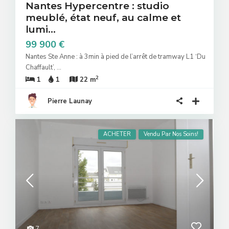
Nantes Hypercentre : studio
meublé, état neuf, au calme et
lumi...
99 900 €
Nantes Ste Anne : à 3min à pied de l’arrêt de tramway L1 ‘Du
Chaffault’,
...
2
1
1
22 m
Pierre Launay
ACHETER
Vendu Par Nos Soins!