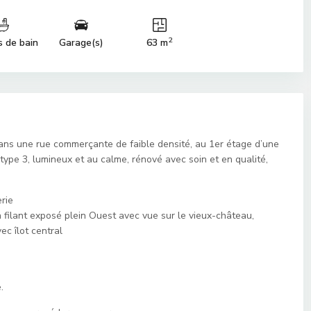
2
s de bain
Garage(s)
63 m
s une rue commerçante de faible densité, au 1er étage d’une
type 3, lumineux et au calme, rénové avec soin et en qualité,
rie
n filant exposé plein Ouest avec vue sur le vieux-château,
c îlot central
.