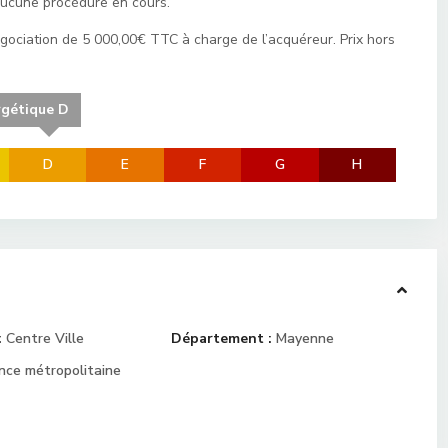
aucune procédure en cours.
gociation de 5 000,00€ TTC à charge de l’acquéreur. Prix hors
rgétique D
D
E
F
G
H
:
Centre Ville
Département :
Mayenne
nce métropolitaine