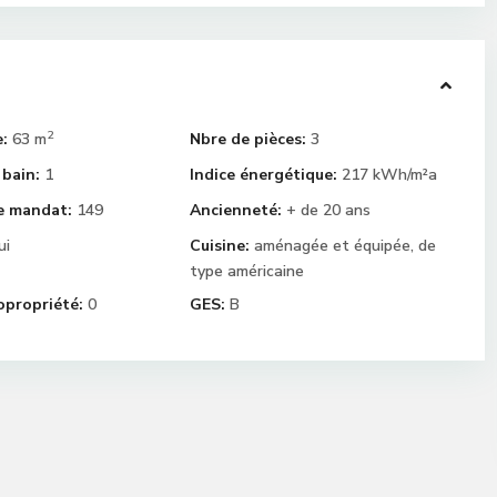
2
e:
63 m
Nbre de pièces:
3
 bain:
1
Indice énergétique:
217 kWh/m²a
e mandat:
149
Ancienneté:
+ de 20 ans
ui
Cuisine:
aménagée et équipée, de
type américaine
opropriété:
0
GES:
B