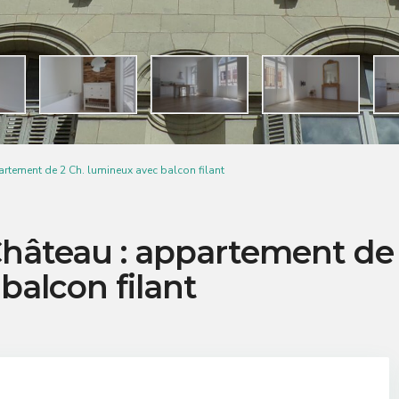
artement de 2 Ch. lumineux avec balcon filant
Château : appartement de
balcon filant