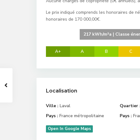
Aucune charges de copropriété (0€ annuels), 
Le prix indiqué comprends les honoraires de né
honoraires de 170 000,00€.
217 kWh/m²a | Classe éne
A+
A
B
C
Localisation
Ville :
Laval
Quartier 
Pays :
France métropolitaine
Pays :
Fra
Open In Google Maps