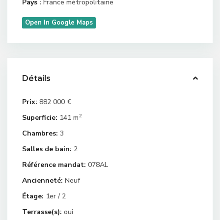
Pays :
France métropolitaine
Open In Google Maps
Détails
Prix:
882 000 €
2
Superficie:
141 m
Chambres:
3
Salles de bain:
2
Référence mandat:
078AL
Ancienneté:
Neuf
Étage:
1er / 2
Terrasse(s):
oui