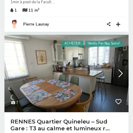
1min à pied de la Facult
...
2
1
11 m
Pierre Launay
ACHETER
Vendu Par Nos Soins!
7
RENNES Quartier Quineleu – Sud
Gare : T3 au calme et lumineux r...