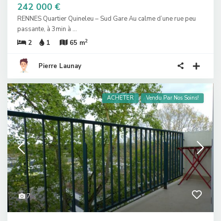
242 000 €
RENNES Quartier Quineleu – Sud Gare Au calme d’une rue peu
passante, à 3min à
...
2
2
1
65 m
Pierre Launay
ACHETER
Vendu Par Nos Soins!
7