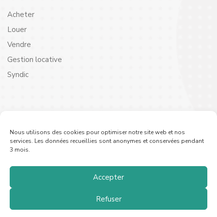
Acheter
Louer
Vendre
Gestion locative
Syndic
Contact
Nous utilisons des cookies pour optimiser notre site web et nos
Vous avez des questions ou besoin de renseignements ?
services. Les données recueillies sont anonymes et conservées pendant
3 mois.
N’hésitez pas à nous contacter :
Tel.
09 70 99 76 21
Formulaire de contact
Accepter
Refuser