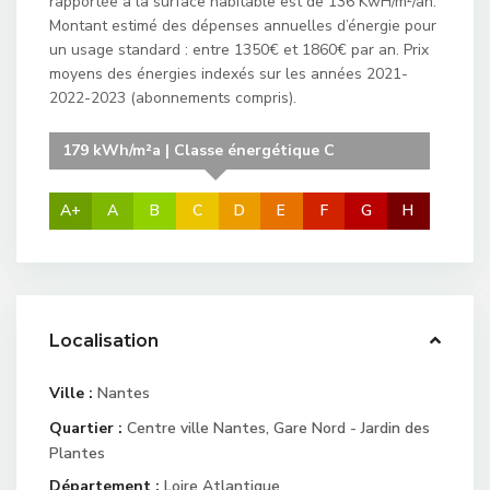
rapportée à la surface habitable est de 136 KwH/m²/an.
Montant estimé des dépenses annuelles d’énergie pour
un usage standard : entre 1350€ et 1860€ par an. Prix
moyens des énergies indexés sur les années 2021-
2022-2023 (abonnements compris).
179 kWh/m²a | Classe énergétique C
A+
A
B
C
D
E
F
G
H
Localisation
Ville :
Nantes
Quartier :
Centre ville Nantes
,
Gare Nord - Jardin des
Plantes
Département :
Loire Atlantique