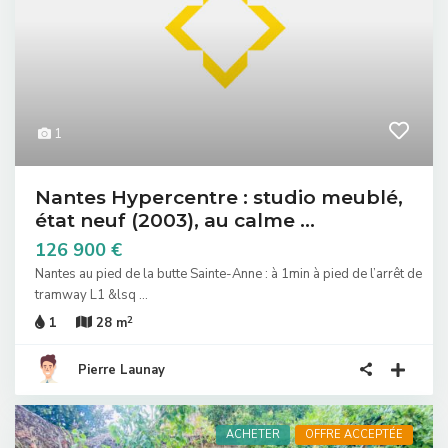
1
Nantes Hypercentre : studio meublé,
état neuf (2003), au calme ...
126 900 €
Nantes au pied de la butte Sainte-Anne : à 1min à pied de l’arrêt de
tramway L1 &lsq
...
2
1
28 m
Pierre Launay
ACHETER
OFFRE ACCEPTÉE