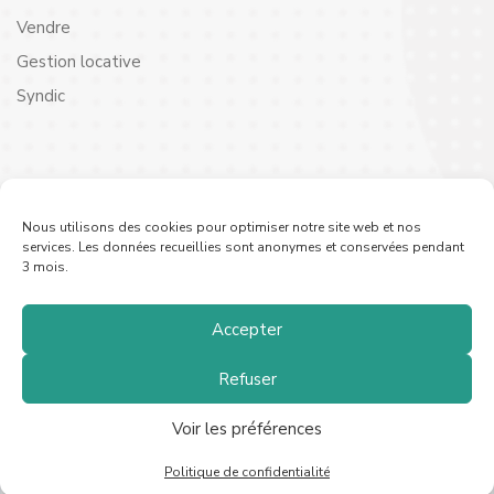
Vendre
Gestion locative
Syndic
Contact
Nous utilisons des cookies pour optimiser notre site web et nos
Vous avez des questions ou besoin de renseignements ?
services. Les données recueillies sont anonymes et conservées pendant
3 mois.
N’hésitez pas à nous contacter :
Tel.
09 70 99 76 21
Formulaire de contact
Accepter
Refuser
Voir les préférences
© Copyright 2022 TOUCAN IMMOBILIER
Pierre Launay
Politique de confidentialité
Mentions légales
Politique de confidentialité