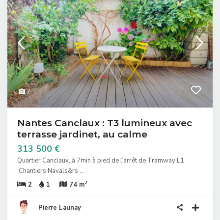
7
Nantes Canclaux : T3 lumineux avec
terrasse jardinet, au calme
313 500 €
Quartier Canclaux, à 7min à pied de l’arrêt de Tramway L1
‘Chantiers Navals&rs
...
2
2
1
74 m
Pierre Launay